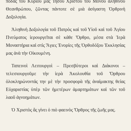
πόδας τοῦ Κυρίου μας Ἰησοῦ Χριστοῦ τοῦ Μόνου ἀληθινοῦ
Θεανθρώπου, ζῶντας πάντοτε σὲ μιὰ ἀσίγαστη Ὀρθρινὴ
Δοξολογία.
Ἀληθινὴ Δοξολογία τοῦ Πατρὸς καὶ τοῦ Υἱοῦ καὶ τοῦ Ἁγίου
Πνεύματος ἱερουργεῖται σὲ κάθε Ὄρθρο, μέσα στὰ Ἱερὰ
Μοναστήρια καὶ στὶς Ἅγιες Ἐνορίες τῆς Ὀρθοδόξου Ἐκκλησίας
μας ἀνὰ τὴν Οἰκουμένη.
Ταπεινοὶ Λειτουργοὶ – Πρεσβύτεροι καὶ Διάκονοι –
τελεσιουργοῦμε τὴν ἱερὰ Ἀκολουθία τοῦ Ὄρθρου
ὁλοκληρώνοντάς την μὲ τὴν προσφορὰ τῆς ἀναίμακτης θείας
Εὐχαριστίας ὑπὲρ τῶν ἡμετέρων ἁμαρτημάτων καὶ τῶν τοῦ
λαοῦ ἀγνοημάτων.
Ὁ Χριστὸς ἂς γίνει ὁ πιὸ φαεινὸς Ὄρθρος τῆς ζωῆς μας.