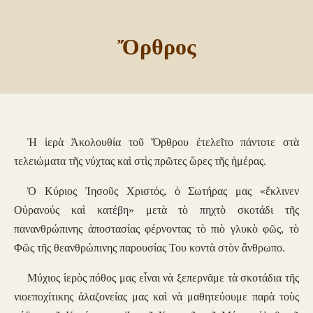
Ὄρθρος
Ἡ ἱερὰ Ἀκολουθία τοῦ Ὄρθρου ἐτελεῖτο πάντοτε στὰ
τελειώματα τῆς νύχτας καὶ στὶς πρῶτες ὥρες τῆς ἡμέρας.
Ὁ Κύριος Ἰησοῦς Χριστός, ὁ Σωτήρας μας «ἔκλινεν
Οὐρανούς καὶ κατέβη» μετὰ τὸ πηχτὸ σκοτάδι τῆς
πανανθρώπινης ἀποστασίας φέρνοντας τὸ πιὸ γλυκὸ φῶς, τὸ
Φῶς τῆς θεανθρώπινης παρουσίας Του κοντὰ στὸν ἄνθρωπο.
Μύχιος ἱερὸς πόθος μας εἶναι νὰ ξεπερνᾶμε τὰ σκοτάδια τῆς
νιοεποχίτικης ἀλαζονείας μας καὶ νὰ μαθητεύουμε παρὰ τοὺς